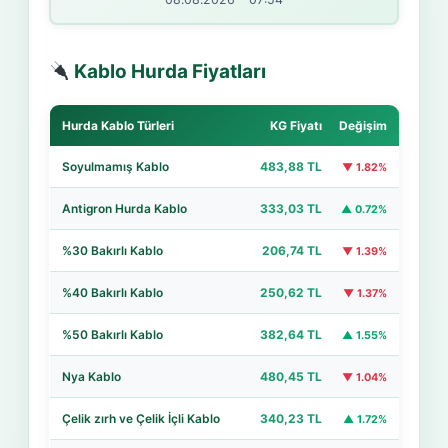
Kablo Hurda Fiyatları
Hurda Kablo Türleri
KG Fiyatı
Değişim
Soyulmamış Kablo
483,88 TL
▼ 1.82%
Antigron Hurda Kablo
333,03 TL
▲ 0.72%
%30 Bakırlı Kablo
206,74 TL
▼ 1.39%
%40 Bakırlı Kablo
250,62 TL
▼ 1.37%
%50 Bakırlı Kablo
382,64 TL
▲ 1.55%
Nya Kablo
480,45 TL
▼ 1.04%
Çelik zırh ve Çelik İçli Kablo
340,23 TL
▲ 1.72%