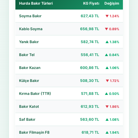
Hurda Bakır Türleri
KG Fiyatı
Değişim
Soyma Bakır
627,43 TL
▼ 1.24%
Kablo Soyma
656,98 TL
▼ 0.89%
Yanık Bakır
582,74 TL
▲ 1.38%
Bakır Tel
556,41 TL
▲ 0.84%
Bakır Kazan
600,86 TL
▲ 1.06%
Külçe Bakır
508,30 TL
▼ 1.72%
Kırma Bakır (TTR)
571,88 TL
▲ 0.50%
Bakır Katot
612,93 TL
▼ 1.86%
Saf Bakır
563,60 TL
▲ 1.08%
Bakır Filmaşin F8
618,71 TL
▲ 1.94%