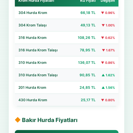
Krom Hurda Fiyatları
KG Fiyatı
Değişim
304 Hurda Krom
66,18 TL
▼ 0.96%
304 Krom Talaşı
49,13 TL
▼ 1.00%
316 Hurda Krom
108,26 TL
▼ 0.62%
316 Hurda Krom Talaşı
78,95 TL
▼ 1.67%
310 Hurda Krom
136,07 TL
▼ 0.86%
310 Hurda Krom Talaşı
90,85 TL
▲ 1.62%
201 Hurda Krom
24,85 TL
▲ 1.56%
430 Hurda Krom
25,17 TL
▼ 0.80%
Bakır Hurda Fiyatları