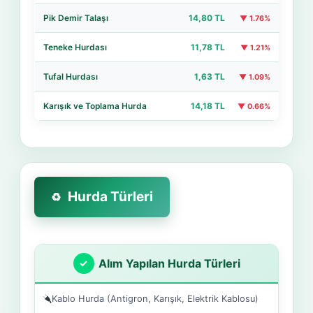
Pik Demir Talaşı
14,80 TL
▼ 1.76%
Teneke Hurdası
11,78 TL
▼ 1.21%
Tufal Hurdası
1,63 TL
▼ 1.09%
Karışık ve Toplama Hurda
14,18 TL
▼ 0.66%
Hurda Türleri
Alım Yapılan Hurda Türleri
Kablo Hurda (Antigron, Karışık, Elektrik Kablosu)