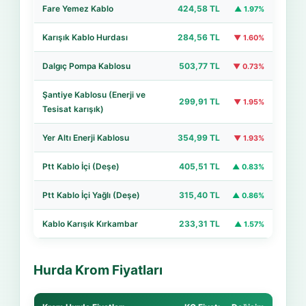
Fare Yemez Kablo
424,58 TL
▲ 1.97%
Karışık Kablo Hurdası
284,56 TL
▼ 1.60%
Dalgıç Pompa Kablosu
503,77 TL
▼ 0.73%
Şantiye Kablosu (Enerji ve
299,91 TL
▼ 1.95%
Tesisat karışık)
Yer Altı Enerji Kablosu
354,99 TL
▼ 1.93%
Ptt Kablo İçi (Deşe)
405,51 TL
▲ 0.83%
Ptt Kablo İçi Yağlı (Deşe)
315,40 TL
▲ 0.86%
Kablo Karışık Kırkambar
233,31 TL
▲ 1.57%
Hurda Krom Fiyatları