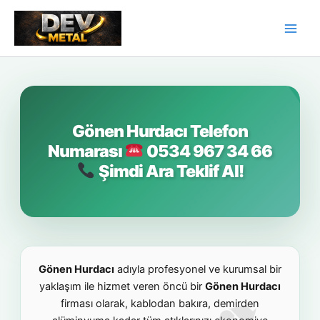
İçeriğe
atla
Gönen Hurdacı Telefon
Numarası
0534 967 34 66
Şimdi Ara Teklif Al!
Gönen Hurdacı
adıyla profesyonel ve kurumsal bir
yaklaşım ile hizmet veren öncü bir
Gönen Hurdacı
firması olarak, kablodan bakıra, demirden