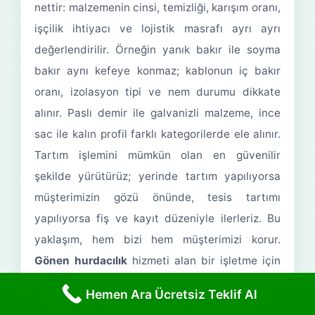
nettir: malzemenin cinsi, temizliği, karışım oranı,
işçilik ihtiyacı ve lojistik masrafı ayrı ayrı
değerlendirilir. Örneğin yanık bakır ile soyma
bakır aynı kefeye konmaz; kablonun iç bakır
oranı, izolasyon tipi ve nem durumu dikkate
alınır. Paslı demir ile galvanizli malzeme, ince
sac ile kalın profil farklı kategorilerde ele alınır.
Tartım işlemini mümkün olan en güvenilir
şekilde yürütürüz; yerinde tartım yapılıyorsa
müşterimizin gözü önünde, tesis tartımı
yapılıyorsa fiş ve kayıt düzeniyle ilerleriz. Bu
yaklaşım, hem bizi hem müşterimizi korur.
Gönen hurdacılık
hizmeti alan bir işletme için
asıl kazanç yalnızca para değildir; depo düzeni,
Hemen Ara Ücretsiz Teklif Al
iş güvenliği ve çalışma alanı verimliliği de