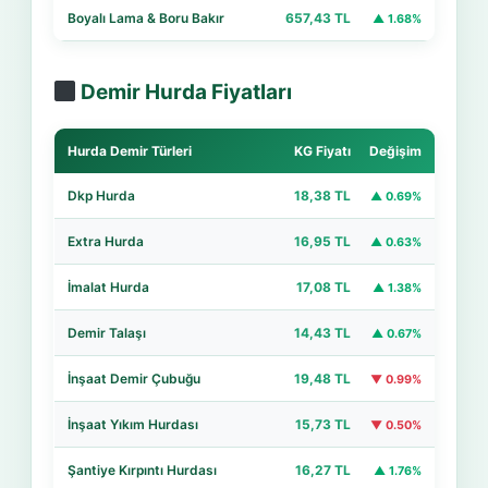
Boyalı Lama & Boru Bakır
657,43 TL
▲ 1.68%
Demir Hurda Fiyatları
Hurda Demir Türleri
KG Fiyatı
Değişim
Dkp Hurda
18,38 TL
▲ 0.69%
Extra Hurda
16,95 TL
▲ 0.63%
İmalat Hurda
17,08 TL
▲ 1.38%
Demir Talaşı
14,43 TL
▲ 0.67%
İnşaat Demir Çubuğu
19,48 TL
▼ 0.99%
İnşaat Yıkım Hurdası
15,73 TL
▼ 0.50%
Şantiye Kırpıntı Hurdası
16,27 TL
▲ 1.76%