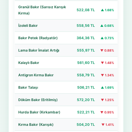
Granül Bakır (Sarısız Karışık
522,08 TL
▲ 1.68%
Kırma)
İzoleli Bakır
558,56 TL
▲ 0.68%
Bakır Petek (Radyatör)
364,36 TL
▲ 0.73%
Lama Bakır İmalat Artığı
555,97 TL
▼ 0.88%
Kalaylı Bakır
561,60 TL
▼ 1.48%
Antigron Kırma Bakır
558,79 TL
▼ 1.34%
Bakır Talaşı
506,21 TL
▲ 1.69%
Döküm Bakır (Eritilmiş)
572,20 TL
▼ 1.25%
Hurda Bakır (Kırkambar)
522,21 TL
▼ 0.95%
Kırma Bakır (Karışık)
504,20 TL
▼ 1.41%