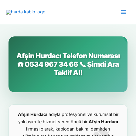
İçeriğe
atla
Afşin Hurdacı Telefon Numarası
☎️ 0534 967 34 66 📞 Şimdi Ara
Teklif Al!
Afşin Hurdacı
adıyla profesyonel ve kurumsal bir
yaklaşım ile hizmet veren öncü bir
Afşin Hurdacı
firması olarak, kablodan bakıra, demirden