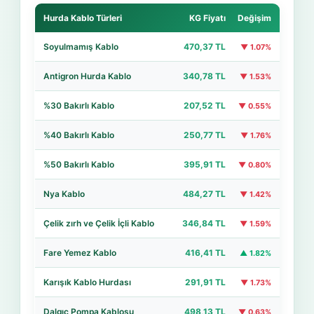
Hurda Kablo Türleri
KG Fiyatı
Değişim
Soyulmamış Kablo
470,37 TL
▼ 1.07%
Antigron Hurda Kablo
340,78 TL
▼ 1.53%
%30 Bakırlı Kablo
207,52 TL
▼ 0.55%
%40 Bakırlı Kablo
250,77 TL
▼ 1.76%
%50 Bakırlı Kablo
395,91 TL
▼ 0.80%
Nya Kablo
484,27 TL
▼ 1.42%
Çelik zırh ve Çelik İçli Kablo
346,84 TL
▼ 1.59%
Fare Yemez Kablo
416,41 TL
▲ 1.82%
Karışık Kablo Hurdası
291,91 TL
▼ 1.73%
Dalgıç Pompa Kablosu
498,13 TL
▼ 0.63%