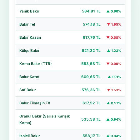
Yanık Bakır
584,81 TL
▲ 0.96%
Bakır Tel
574,18 TL
▼ 1.95%
Bakır Kazan
617,76 TL
▼ 0.68%
Külçe Bakır
521,22 TL
▲ 1.23%
Kırma Bakır (TTR)
553,58 TL
▼ 0.99%
Bakır Katot
609,65 TL
▲ 1.91%
Saf Bakır
576,36 TL
▼ 1.53%
Bakır Filmaşin F8
617,52 TL
▲ 0.57%
Granül Bakır (Sarısız Karışık
535,58 TL
▲ 0.94%
Kırma)
İzoleli Bakır
558,17 TL
▲ 0.84%