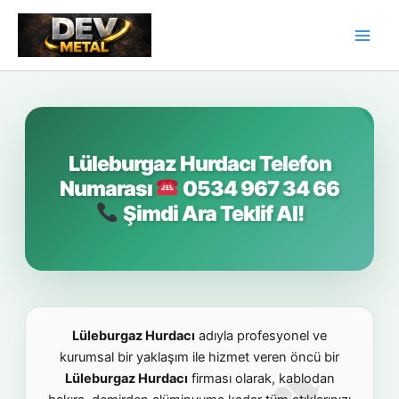
İçeriğe
atla
Lüleburgaz Hurdacı Telefon
Numarası
0534 967 34 66
Şimdi Ara Teklif Al!
Lüleburgaz Hurdacı
adıyla profesyonel ve
kurumsal bir yaklaşım ile hizmet veren öncü bir
Lüleburgaz Hurdacı
firması olarak, kablodan