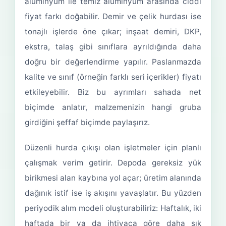
alüminyum ile temiz alüminyum arasında ciddi
fiyat farkı doğabilir. Demir ve çelik hurdası ise
tonajlı işlerde öne çıkar; inşaat demiri, DKP,
ekstra, talaş gibi sınıflara ayrıldığında daha
doğru bir değerlendirme yapılır. Paslanmazda
kalite ve sınıf (örneğin farklı seri içerikler) fiyatı
etkileyebilir. Biz bu ayrımları sahada net
biçimde anlatır, malzemenizin hangi gruba
girdiğini şeffaf biçimde paylaşırız.
Düzenli hurda çıkışı olan işletmeler için planlı
çalışmak verim getirir. Depoda gereksiz yük
birikmesi alan kaybına yol açar; üretim alanında
dağınık istif ise iş akışını yavaşlatır. Bu yüzden
periyodik alım modeli oluşturabiliriz: Haftalık, iki
haftada bir ya da ihtiyaca göre daha sık