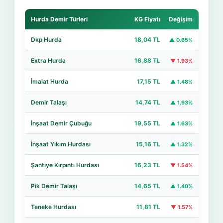
Hurda Demir Türleri
KG Fiyatı
Değişim
Dkp Hurda
18,04 TL
▲ 0.65%
Extra Hurda
16,88 TL
▼ 1.93%
İmalat Hurda
17,15 TL
▲ 1.48%
Demir Talaşı
14,74 TL
▲ 1.93%
İnşaat Demir Çubuğu
19,55 TL
▲ 1.63%
İnşaat Yıkım Hurdası
15,16 TL
▲ 1.32%
Şantiye Kırpıntı Hurdası
16,23 TL
▼ 1.54%
Pik Demir Talaşı
14,65 TL
▲ 1.40%
Teneke Hurdası
11,81 TL
▼ 1.57%