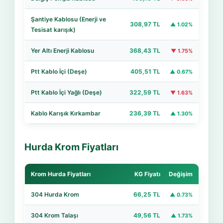
Şantiye Kablosu (Enerji ve
308,97 TL
▲ 1.02%
Tesisat karışık)
Yer Altı Enerji Kablosu
368,43 TL
▼ 1.75%
Ptt Kablo İçi (Deşe)
405,51 TL
▲ 0.67%
Ptt Kablo İçi Yağlı (Deşe)
322,59 TL
▼ 1.63%
Kablo Karışık Kırkambar
236,39 TL
▲ 1.30%
Hurda Krom Fiyatları
Krom Hurda Fiyatları
KG Fiyatı
Değişim
304 Hurda Krom
66,25 TL
▲ 0.73%
304 Krom Talaşı
49,56 TL
▲ 1.73%