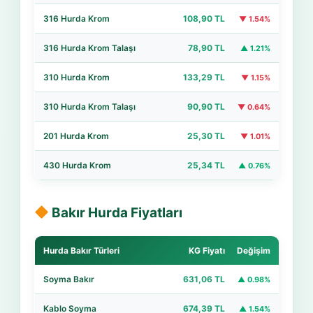
316 Hurda Krom
108,90 TL
▼ 1.54%
316 Hurda Krom Talaşı
78,90 TL
▲ 1.21%
310 Hurda Krom
133,29 TL
▼ 1.15%
310 Hurda Krom Talaşı
90,90 TL
▼ 0.64%
201 Hurda Krom
25,30 TL
▼ 1.01%
430 Hurda Krom
25,34 TL
▲ 0.76%
Bakır Hurda Fiyatları
Hurda Bakır Türleri
KG Fiyatı
Değişim
Soyma Bakır
631,06 TL
▲ 0.98%
Kablo Soyma
674,39 TL
▲ 1.54%