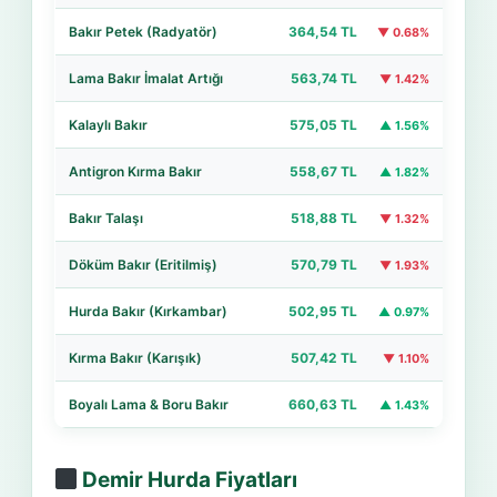
Bakır Petek (Radyatör)
364,54 TL
▼ 0.68%
Lama Bakır İmalat Artığı
563,74 TL
▼ 1.42%
Kalaylı Bakır
575,05 TL
▲ 1.56%
Antigron Kırma Bakır
558,67 TL
▲ 1.82%
Bakır Talaşı
518,88 TL
▼ 1.32%
Döküm Bakır (Eritilmiş)
570,79 TL
▼ 1.93%
Hurda Bakır (Kırkambar)
502,95 TL
▲ 0.97%
Kırma Bakır (Karışık)
507,42 TL
▼ 1.10%
Boyalı Lama & Boru Bakır
660,63 TL
▲ 1.43%
Demir Hurda Fiyatları